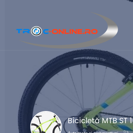
Bicicletă MTB ST 
Auto/moto si ambarcatiuni