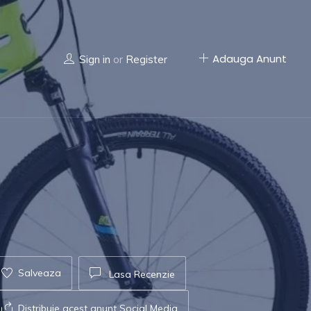
Adauga Anunt
Sign in
or
Register
Salveaza
Lasa Recenzie
Distribuie acest anunt Social Media