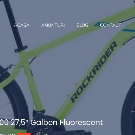
ACASA
ANUNTURI
BLOG
CONTACT
100 27,5″ Galben Fluorescent