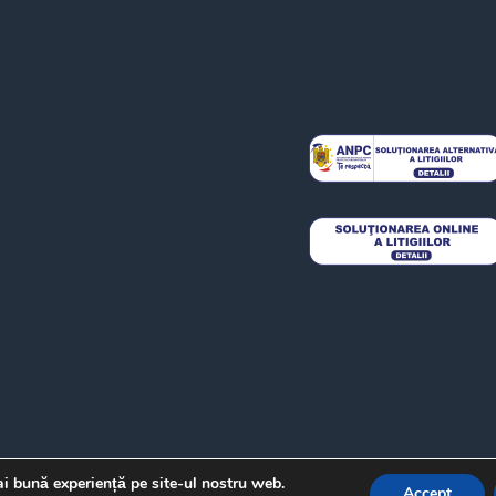
ai bună experiență pe site-ul nostru web.
Accept
Copyright@ 2023 www.troc-online.ro
AlexaMedia Solutions