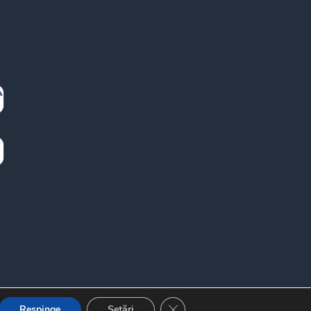
Close GDPR Cookie Banner
Respinge
Setări