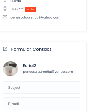
Buzau
0747***
arata
penesculaurentiu@yahoo.com
Formular Contact
Eurial2
penesculaurentiu@yahoo.com