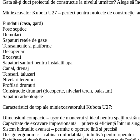
Gata să-ți duci proiectul de construcție la nivelul următor? Alege să în
Miniexcavator Kubota U27 – perfect pentru proiecte de construcție, amen
Fundatii (casa, gard)
Fose septice
Demolari
Sapaturi retele de gaze
Terasamente si platforme
Decopertari
Excavatii
Sapaturi santuri pentru instalatii apa
Canal, drenaj
Terasari, taluzari
Nivelari terenuri
Profilari drumuri
Constructie drumuri (decoperte, nivelari teren, balastari)
Sapaturi arheologice
Caracteristici de top ale miniexcavatorului Kubota U27:
Dimensiuni compacte – ușor de manevrat și ideal pentru spații restrân
Capacitate de excavare impresionantă – putere și eficiență într-un sin
Sistem hidraulic avansat – permite o operare lină și precisă
Design ergonomic – cabina confortabilă și intuitivă pentru operator