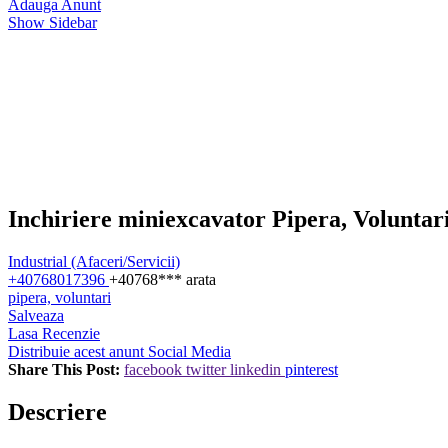
Adauga Anunt
Show Sidebar
Inchiriere miniexcavator Pipera, Voluntar
Industrial (Afaceri/Servicii)
+40768017396
+40768***
arata
pipera, voluntari
Salveaza
Lasa Recenzie
Distribuie acest anunt Social Media
Share This Post:
facebook
twitter
linkedin
pinterest
Descriere