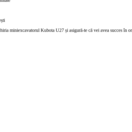
litate
ști
chiria miniexcavatorul Kubota U27 și asigură-te că vei avea succes în ori