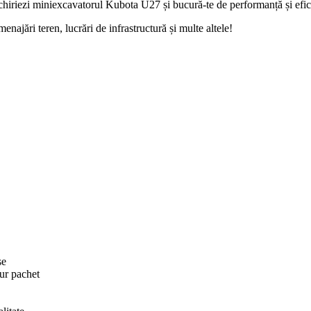
chiriezi miniexcavatorul Kubota U27 și bucură-te de performanță și eficie
ajări teren, lucrări de infrastructură și multe altele!
se
gur pachet