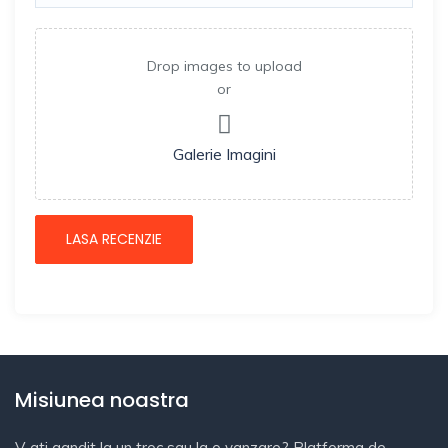
Drop images to upload
or
Galerie Imagini
Misiunea noastra
V-ati gandit la un troc sau la o vanzare? Platforma de