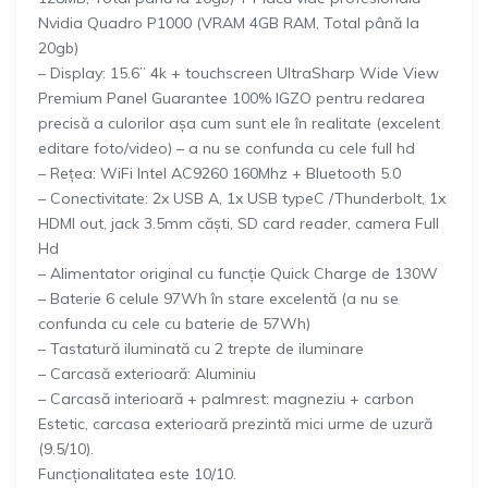
Nvidia Quadro P1000 (VRAM 4GB RAM, Total până la
20gb)
– Display: 15.6” 4k + touchscreen UltraSharp Wide View
Premium Panel Guarantee 100% IGZO pentru redarea
precisă a culorilor așa cum sunt ele în realitate (excelent
editare foto/video) – a nu se confunda cu cele full hd
– Rețea: WiFi Intel AC9260 160Mhz + Bluetooth 5.0
– Conectivitate: 2x USB A, 1x USB typeC /Thunderbolt, 1x
HDMI out, jack 3.5mm căști, SD card reader, camera Full
Hd
– Alimentator original cu funcție Quick Charge de 130W
– Baterie 6 celule 97Wh în stare excelentă (a nu se
confunda cu cele cu baterie de 57Wh)
– Tastatură iluminată cu 2 trepte de iluminare
– Carcasă exterioară: Aluminiu
– Carcasă interioară + palmrest: magneziu + carbon
Estetic, carcasa exterioară prezintă mici urme de uzură
(9.5/10).
Funcționalitatea este 10/10.