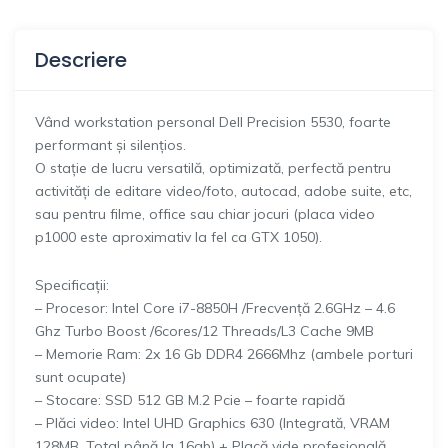
Descriere
Vând workstation personal Dell Precision 5530, foarte
performant și silențios.
O stație de lucru versatilă, optimizată, perfectă pentru
activități de editare video/foto, autocad, adobe suite, etc,
sau pentru filme, office sau chiar jocuri (placa video
p1000 este aproximativ la fel ca GTX 1050).
Specificații:
– Procesor: Intel Core i7-8850H /Frecvență 2.6GHz – 4.6
Ghz Turbo Boost /6cores/12 Threads/L3 Cache 9MB
– Memorie Ram: 2x 16 Gb DDR4 2666Mhz (ambele porturi
sunt ocupate)
– Stocare: SSD 512 GB M.2 Pcie – foarte rapidă
– Plăci video: Intel UHD Graphics 630 (Integrată, VRAM
128MB, Total până la 16gb) + Placă vide profesională