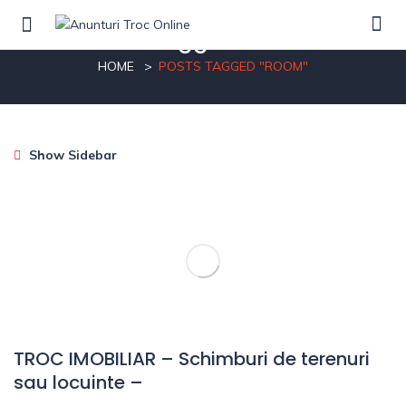
Posts tagged"Room"
HOME
POSTS TAGGED "ROOM"
Show Sidebar
TROC IMOBILIAR – Schimburi de terenuri
sau locuinte –