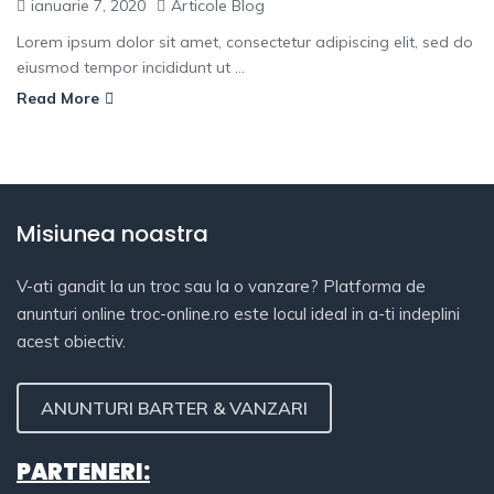
ianuarie 7, 2020
Articole Blog
Lorem ipsum dolor sit amet, consectetur adipiscing elit, sed do
eiusmod tempor incididunt ut ...
Read More
Misiunea noastra
V-ati gandit la un troc sau la o vanzare? Platforma de
anunturi online troc-online.ro este locul ideal in a-ti indeplini
acest obiectiv.
ANUNTURI BARTER & VANZARI
PARTENERI: